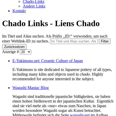
Chado-Links
Andere Links
Kontakt
Chado Links - Liens Chado
Im Titel und Alias suchen. Als Präfix „ID:“ verwenden, um nach
einer Weblink-ID zu suchen.
Filter
Zurücksetzen
Anzeige #
E-Yakimono.net: Ceramic Culture of Japan
E-Yakimono
is site dedicated to Japanese pottery of all types,
including many kilns and objects used in
chado
. Highly
recommended for anyone interested in the subject.
Wagashi Maniac Blog
Wagashi sind traditionelle japanische Süßigkeiten, sie haben
einen hohen Stellenwert in der japanischen Kultur. Eigentlich
sind sie viel mehr als «nur» etwas zum Naschen, in Japan
werden besondere Wagashi sogar als Kunst betrachtet.
Mittlerweile befindet sich die Seite
wagashi-net
im Aufbau,