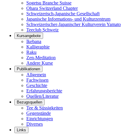
Sogetsu Branche Suisse
Ohara Switzerland Chapter
Schweizerisch-Japanische Gesellschaft
Japanische Informations- und Kulturzentrum
Schweizerischer-Japanischer Kulturverein Yamato
Teeclub Schweiz
Kursangebote
Ikebana
Kalligraphie
Raku
Zen-Meditation
Andere Kurse
Publikationen
Allgemein
Fachwissen
Geschichte
Erfahrungsberichte
Quellen/Literatur
Bezugsquellen
Tee & Süssigkeiten
Gegenstände
Einrichtungen
Diverses
Links